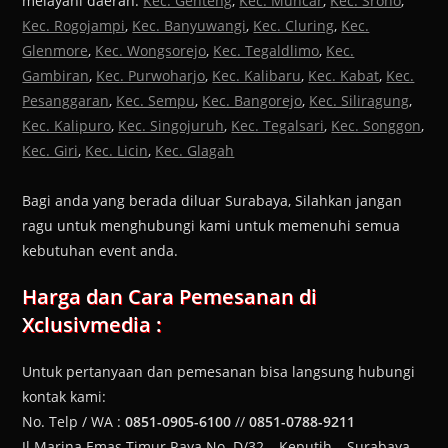
melayani daerah:
Kec. Genteng
,
Kec. Muncar
,
Kec. Srono
,
Kec. Rogojampi
,
Kec. Banyuwangi
,
Kec. Cluring
,
Kec.
Glenmore
,
Kec. Wongsorejo
,
Kec. Tegaldlimo
,
Kec.
Gambiran
,
Kec. Purwoharjo
,
Kec. Kalibaru
,
Kec. Kabat
,
Kec.
Pesanggaran
,
Kec. Sempu
,
Kec. Bangorejo
,
Kec. Siliragung
,
Kec. Kalipuro
,
Kec. Singojuruh
,
Kec. Tegalsari
,
Kec. Songgon
,
Kec. Giri
,
Kec. Licin
,
Kec. Glagah
Bagi anda yang berada diluar Surabaya, Silahkan jangan
ragu untuk menghubungi kami untuk memenuhi semua
kebutuhan event anda.
Harga dan Cara Pemesanan di
Xclusivmedia :
Untuk pertanyaan dan pemesanan bisa langsung hubungi
kontak kami:
No. Telp / WA :
0851-0905-6100
//
0851-0788-9211
Jl Marina Emas Timur Raya No. D/32 – Keputih – Surabaya