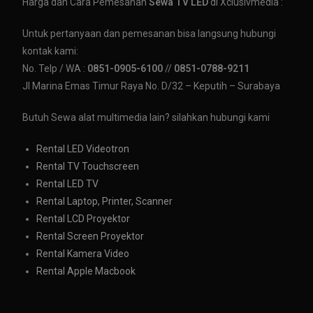
Harga dan Cara Pemesanan
Sewa TV LED
di Xclusivmedia :
Untuk pertanyaan dan pemesanan bisa langsung hubungi
kontak kami:
No. Telp / WA :
0851-0905-6100
//
0851-0788-9211
Jl Marina Emas Timur Raya No. D/32 – Keputih – Surabaya
Butuh Sewa alat multimedia lain? silahkan hubungi kami
Rental LED Videotron
Rental TV Touchscreen
Rental LED TV
Rental Laptop, Printer, Scanner
Rental LCD Proyektor
Rental Screen Proyektor
Rental Kamera Video
Rental Apple Macbook