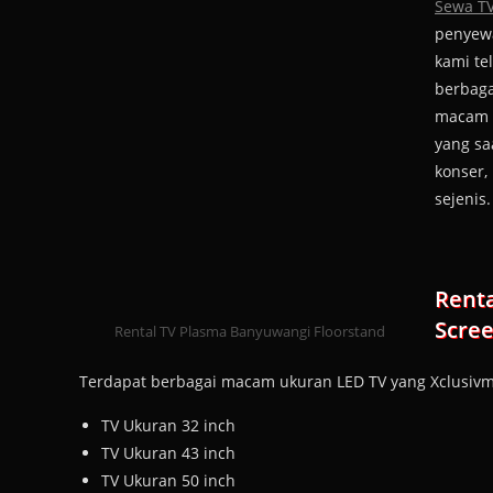
Sewa T
penyewa
kami te
berbaga
macam p
yang sa
konser,
sejenis.
Renta
Scre
Rental TV Plasma Banyuwangi Floorstand
Terdapat berbagai macam ukuran LED TV yang Xclusivme
TV Ukuran 32 inch
TV Ukuran 43 inch
TV Ukuran 50 inch