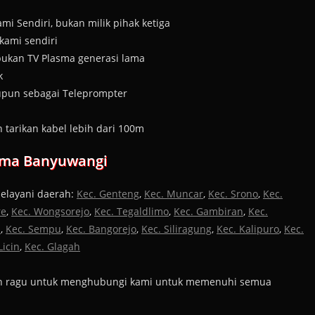
i Sendiri, bukan milik pihak ketiga
kami sendiri
bukan TV Plasma generasi lama
k
upun sebagai Teleprompter
arikan kabel lebih dari 100m
sma Banyuwangi
melayani daerah:
Kec. Genteng
,
Kec. Muncar
,
Kec. Srono
,
Kec.
re
,
Kec. Wongsorejo
,
Kec. Tegaldlimo
,
Kec. Gambiran
,
Kec.
n
,
Kec. Sempu
,
Kec. Bangorejo
,
Kec. Siliragung
,
Kec. Kalipuro
,
Kec.
Licin
,
Kec. Glagah
ngan ragu untuk menghubungi kami untuk memenuhi semua