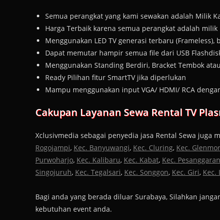
Semua perangkat yang kami sewakan adalah Milik Kam
Harga Terbaik karena semua perangkat adalah milik 
Menggunakan LED TV generasi terbaru (Frameless), 
Dapat memutar hampir semua file dari USB Flashdis
Menggunakan Standing Berdiri, Bracket Tembok ata
Ready Pilihan fitur SmartTV jika diperlukan
Mampu menggunakan input VGA/ HDMI/ RCA dengan t
Cakupan Layanan Sewa Rental TV Pla
Xclusivmedia sebagai penyedia jasa Rental Sewa juga 
Rogojampi
,
Kec. Banyuwangi
,
Kec. Cluring
,
Kec. Glenmo
Purwoharjo
,
Kec. Kalibaru
,
Kec. Kabat
,
Kec. Pesanggara
Singojuruh
,
Kec. Tegalsari
,
Kec. Songgon
,
Kec. Giri
,
Kec. 
Bagi anda yang berada diluar Surabaya, Silahkan ja
kebutuhan event anda.