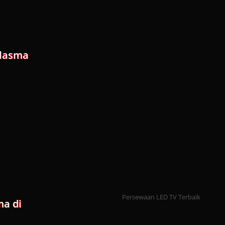
Plasma
Persewaan LED TV Terbaik
ma di