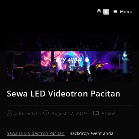
Menu
0
Sewa LED Videotron Pacitan
admrental
August 17, 2019
Artikel
Sewa LED Videotron Pacitan
| Backdrop event anda