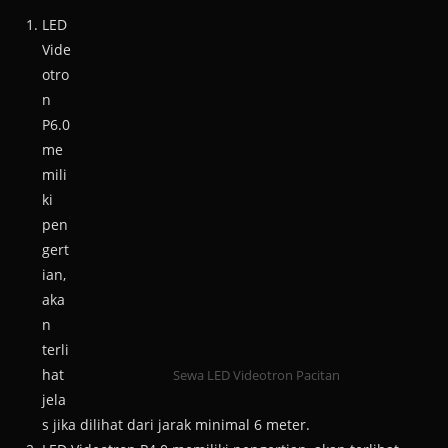
LED
Vide
otro
n
P6.0
me
mili
ki
pen
gert
ian,
aka
n
terli
hat
Sewa LED Videotron Pacitan
jela
s jika dilihat dari jarak minimal 6 meter.