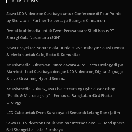
Recent Posts
Sewa LED Videotron Surabaya untuk Conference di Four Points
by Sheraton – Partner Terpercaya Ruangan Cinnamon
Rental Multimedia untuk Event Perusahaan: Studi Kasus PT
Sinergi Gula Nusantara (SGN)
Sewa Proyektor Nobar Piala Dunia 2026 Surabaya: Solusi Hemat
& Meriah untuk Cafe, Resto & Komunitas
Xclusivmedia Sukseskan Puncak Acara 43rd Fiesta Urology di JW
Marriott Hotel Surabaya dengan LED Videotron, Digital Signage
& Live Streaming Hybrid Seminar
Xclusivmedia Dukung Jasa Live Streaming Hybrid Workshop
“Penile & Microsurgery” – Pembuka Rangkaian 43rd Fiesta
Urology
LED Cube untuk Event Surabaya di Semarak Lelang Bank Jatim
Sewa LED Videotron untuk Seminar Internasional — Dentisphere
6 di Shangri-La Hotel Surabaya