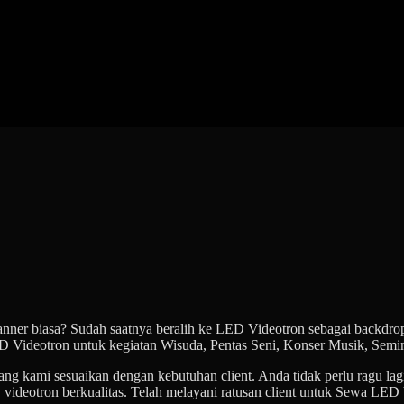
ner biasa? Sudah saatnya beralih ke LED Videotron sebagai backdrop 
ED Videotron untuk kegiatan Wisuda, Pentas Seni, Konser Musik, Semi
yang kami sesuaikan dengan kebutuhan client. Anda tidak perlu ragu l
deotron berkualitas. Telah melayani ratusan client untuk Sewa LED V