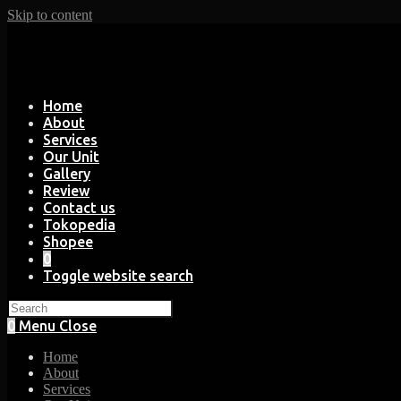
Skip to content
Home
About
Services
Our Unit
Gallery
Review
Contact us
Tokopedia
Shopee
0
Toggle website search
0
Menu
Close
Home
About
Services