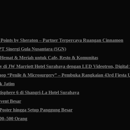
 Points by Sheraton – Partner Terpercaya Ruangan Cinnamon
PT Sinergi Gula Nusantara (SGN)
i Hemat & Meriah untuk Cafe, Resto & Komunitas
y di JW Marriott Hotel Surabaya dengan LED Videotron, Digital
op “Penile & Microsurgery” – Pembuka Rangkaian 43rd Fiesta 
k Jatim
sphere 6 di Shangri-La Hotel Surabaya
vent Besar
oster hingga Setup Panggung Besar
100–500 Orang