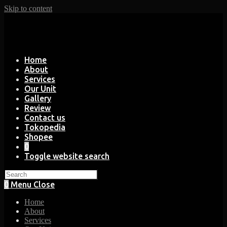
Skip to content
Home
About
Services
Our Unit
Gallery
Review
Contact us
Tokopedia
Shopee
0
Toggle website search
0
Menu
Close
Home
About
Services