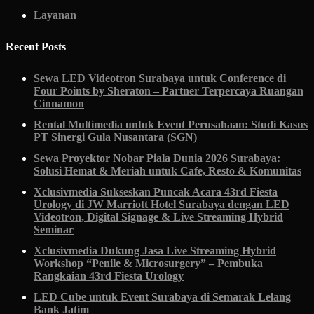
Layanan
Recent Posts
Sewa LED Videotron Surabaya untuk Conference di
Four Points by Sheraton – Partner Terpercaya Ruangan
Cinnamon
Rental Multimedia untuk Event Perusahaan: Studi Kasus
PT Sinergi Gula Nusantara (SGN)
Sewa Proyektor Nobar Piala Dunia 2026 Surabaya:
Solusi Hemat & Meriah untuk Cafe, Resto & Komunitas
Xclusivmedia Sukseskan Puncak Acara 43rd Fiesta
Urology di JW Marriott Hotel Surabaya dengan LED
Videotron, Digital Signage & Live Streaming Hybrid
Seminar
Xclusivmedia Dukung Jasa Live Streaming Hybrid
Workshop “Penile & Microsurgery” – Pembuka
Rangkaian 43rd Fiesta Urology
LED Cube untuk Event Surabaya di Semarak Lelang
Bank Jatim