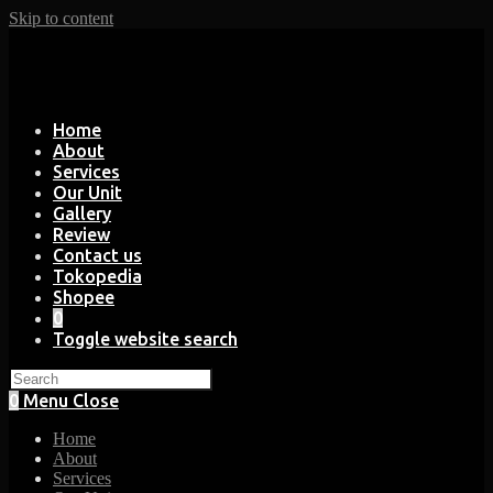
Skip to content
Home
About
Services
Our Unit
Gallery
Review
Contact us
Tokopedia
Shopee
0
Toggle website search
0
Menu
Close
Home
About
Services