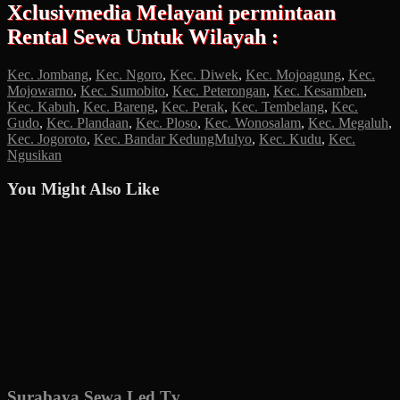
Xclusivmedia Melayani permintaan
Rental Sewa Untuk Wilayah :
Kec. Jombang
,
Kec. Ngoro
,
Kec. Diwek
,
Kec. Mojoagung
,
Kec.
Mojowarno
,
Kec. Sumobito
,
Kec. Peterongan
,
Kec. Kesamben
,
Kec. Kabuh
,
Kec. Bareng
,
Kec. Perak
,
Kec. Tembelang
,
Kec.
Gudo
,
Kec. Plandaan
,
Kec. Ploso
,
Kec. Wonosalam
,
Kec. Megaluh
,
Kec. Jogoroto
,
Kec. Bandar KedungMulyo
,
Kec. Kudu
,
Kec.
Ngusikan
You Might Also Like
Surabaya Sewa Led Tv