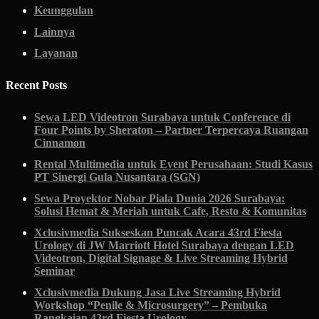
Keunggulan
Lainnya
Layanan
Recent Posts
Sewa LED Videotron Surabaya untuk Conference di
Four Points by Sheraton – Partner Terpercaya Ruangan
Cinnamon
Rental Multimedia untuk Event Perusahaan: Studi Kasus
PT Sinergi Gula Nusantara (SGN)
Sewa Proyektor Nobar Piala Dunia 2026 Surabaya:
Solusi Hemat & Meriah untuk Cafe, Resto & Komunitas
Xclusivmedia Sukseskan Puncak Acara 43rd Fiesta
Urology di JW Marriott Hotel Surabaya dengan LED
Videotron, Digital Signage & Live Streaming Hybrid
Seminar
Xclusivmedia Dukung Jasa Live Streaming Hybrid
Workshop “Penile & Microsurgery” – Pembuka
Rangkaian 43rd Fiesta Urology