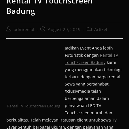
Rental TV Touchscreen
Badung
admrental
August 29, 2019
Artikel
Jadikan Event Anda lebih
Futuristik dengan
Rental TV
Touchscreen Badung
kami
yang menggunakan teknologi
terbaru dengan harga rental
Sewa yang bersahabat.
Xclusivmedia telah
berpengalaman dalam
penyewaan LED TV
Rental TV Touchscreen Badung
Touchscreen murah dan
berkualitas. Telah melayani ratusan client untuk sewa TV
Layar Sentuh berbagai ukuran, dengan pelayanan yang