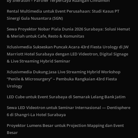
by Sheraton – Partner Terpercaya Ruangan Cinnamon
Rental Multimedia untuk Event Perusahaan: Studi Kasus PT
Sinergi Gula Nusantara (SGN)
Sewa Proyektor Nobar Piala Dunia 2026 Surabaya: Solusi Hemat
& Meriah untuk Cafe, Resto & Komunitas
Xclusivmedia Sukseskan Puncak Acara 43rd Fiesta Urology di JW
Marriott Hotel Surabaya dengan LED Videotron, Digital Signage
& Live Streaming Hybrid Seminar
Xclusivmedia Dukung Jasa Live Streaming Hybrid Workshop
“Penile & Microsurgery” – Pembuka Rangkaian 43rd Fiesta
Urology
LED Cube untuk Event Surabaya di Semarak Lelang Bank Jatim
Sewa LED Videotron untuk Seminar Internasional — Dentisphere
6 di Shangri-La Hotel Surabaya
Proyektor Lumens Besar untuk Projection Mapping dan Event
Besar