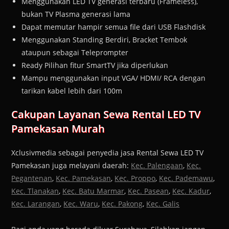
Menggunakan LED TV generasi terbaru (Frameless),
bukan TV Plasma generasi lama
Dapat memutar hampir semua file dari USB Flashdisk
Menggunakan Standing Berdiri, Bracket Tembok
ataupun sebagai Teleprompter
Ready Pilihan fitur SmartTV jika diperlukan
Mampu menggunakan input VGA/ HDMI/ RCA dengan
tarikan kabel lebih dari 100m
Cakupan Layanan Sewa Rental LED TV
Pamekasan Murah
Xclusivmedia sebagai penyedia jasa Rental Sewa LED TV
Pamekasan juga melayani daerah:
Kec. Palengaan
,
Kec.
Pegantenan
,
Kec. Pamekasan
,
Kec. Proppo
,
Kec. Pademawu
,
Kec. Tlanakan
,
Kec. Batu Marmar
,
Kec. Pasean
,
Kec. Kadur
,
Kec. Larangan
,
Kec. Waru
,
Kec. Pakong
,
Kec. Galis