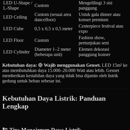
LED U-Shape /
Mengelilingi 3 sisi
Custom
L-Shape
panggung
Custom (sesuai area
Untuk gala dinner atau
LED Ceiling
dancefloor)
konser premium
Centerpiece festival atau
LED Cube
0,5 x 0,5 x 0,5 meter
expo
Fashion show,
LED Floor
Custom
pertunjukan seni
Diameter 1–2 meter
Elemen dekorasi
LED Cylinder
(beberapa unit)
panggung konser
Kebutuhan daya:
🔴
Wajib menggunakan Genset.
LED 15m² ke
atas membutuhkan daya 15.000–20.000 Watt atau lebih. Genset
memberikan kestabilan daya yang tidak bisa dijamin oleh listrik
gedung untuk beban sebesar ini.
Kebutuhan Daya Listrik: Panduan
Lengkap
🔌 Tips Manajemen Daya Listrik