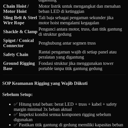
Chain Hoist /
Motor listrik untuk mengangkat dan menahan
Motor Hoist
beban LED di ketinggian
Sling Belt & Steel
Tali baja sebagai pengaman sekunder jika
Wire Rope
motor hoist mengalami kegagalan
Pengunci antara motor, truss, dan titik gantung
Shackle & Clamp
di struktur gedung
Spigot / Conical
Penghubung antar segmen truss
Connector
Rantai pengaman wajib di setiap panel atau
Safety Chain
peralatan yang digantung
Ground Rigging
Fondasi struktur jika menggunakan tower
Base
portable tanpa titik gantung gedung
SOP Keamanan Rigging yang Wajib Diikuti
Sebelum Setup:
✅ Hitung total beban: berat LED + truss + kabel + safety
margin minimal 3x beban aktual
✅ Inspeksi kondisi semua komponen rigging sebelum
digunakan
✅ Pastikan titik gantung di gedung memiliki kapasitas beban