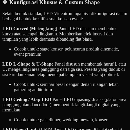
🔷 Konfigurasi Khusus & Custom Shape
Selain bentuk standar, LED Videotron juga bisa dikonfigurasi dalam
berbagai bentuk kreatif sesuai konsep event:
LED Curved (Melengkung)
Panel LED disusun membentuk
kurva atau setengah lingkaran. Memberikan efek imersif dan
tampilan yang lebih dramatis dibanding flat biasa.
Cocok untuk: stage konser, peluncuran produk cinematic,
event premium
LED L-Shape & U-Shape
Panel disusun membentuk huruf L atau
U, mengelilingi area panggung dari tiga sisi. Peserta yang duduk di
sisi kiri dan kanan tetap mendapat tampilan visual yang optimal.
Cocok untuk: seminar besar dengan denah ruangan lebar,
gathering auditorium
LED Ceiling / Atap LED
Panel LED dipasang di atas (plafon area
panggung atau dancefloor) membentuk langit-langit digital yang
memukau.
Cocok untuk: gala dinner, wedding mewah, konser
LED Floor (Lantai LED)
Panel LED dipasang di lantai sebagai