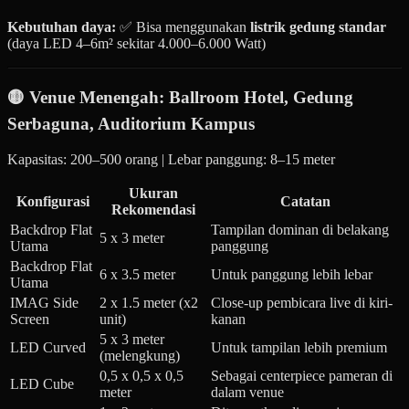
Kebutuhan daya:
✅ Bisa menggunakan
listrik gedung standar
(daya LED 4–6m² sekitar 4.000–6.000 Watt)
🟡 Venue Menengah: Ballroom Hotel, Gedung
Serbaguna, Auditorium Kampus
Kapasitas: 200–500 orang | Lebar panggung: 8–15 meter
Ukuran
Konfigurasi
Catatan
Rekomendasi
Backdrop Flat
Tampilan dominan di belakang
5 x 3 meter
Utama
panggung
Backdrop Flat
6 x 3.5 meter
Untuk panggung lebih lebar
Utama
IMAG Side
2 x 1.5 meter (x2
Close-up pembicara live di kiri-
Screen
unit)
kanan
5 x 3 meter
LED Curved
Untuk tampilan lebih premium
(melengkung)
0,5 x 0,5 x 0,5
Sebagai centerpiece pameran di
LED Cube
meter
dalam venue