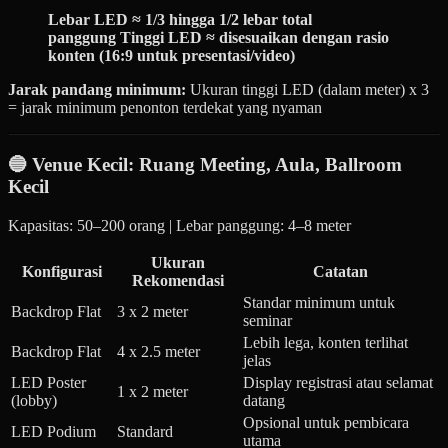
Lebar LED ≈ 1/3 hingga 1/2 lebar total
panggung
Tinggi LED ≈ disesuaikan dengan rasio
konten (16:9 untuk presentasi/video)
Jarak pandang minimum:
Ukuran tinggi LED (dalam meter) x 3
= jarak minimum penonton terdekat yang nyaman
🔵 Venue Kecil: Ruang Meeting, Aula, Ballroom
Kecil
Kapasitas: 50–200 orang | Lebar panggung: 4–8 meter
Ukuran
Konfigurasi
Catatan
Rekomendasi
Standar minimum untuk
Backdrop Flat
3 x 2 meter
seminar
Lebih lega, konten terlihat
Backdrop Flat
4 x 2.5 meter
jelas
LED Poster
Display registrasi atau selamat
1 x 2 meter
(lobby)
datang
Opsional untuk pembicara
LED Podium
Standard
utama