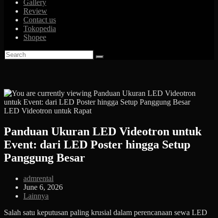
Gallery
Review
Contact us
Tokopedia
Shopee
LED Videotron untuk Rapat
Panduan Ukuran LED Videotron untuk
Event: dari LED Poster hingga Setup
Panggung Besar
Post
admrental
author:
Post
June 6, 2026
published:
Post
Lainnya
category:
Salah satu keputusan paling krusial dalam perencanaan sewa LED