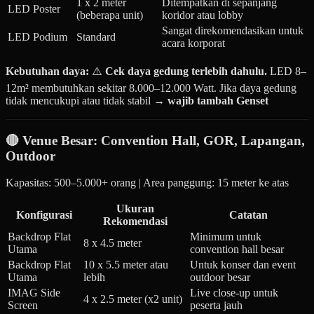
1 x 2 meter
Ditempatkan di sepanjang
LED Poster
(beberapa unit)
koridor atau lobby
Sangat direkomendasikan untuk
LED Podium
Standard
acara korporat
Kebutuhan daya:
⚠️
Cek daya gedung terlebih dahulu.
LED 8–
12m² membutuhkan sekitar 8.000–12.000 Watt. Jika daya gedung
tidak mencukupi atau tidak stabil →
wajib tambah Genset
🔴 Venue Besar: Convention Hall, GOR, Lapangan,
Outdoor
Kapasitas: 500–5.000+ orang | Area panggung: 15 meter ke atas
Ukuran
Konfigurasi
Catatan
Rekomendasi
Backdrop Flat
Minimum untuk
8 x 4.5 meter
Utama
convention hall besar
Backdrop Flat
10 x 5.5 meter atau
Untuk konser dan event
Utama
lebih
outdoor besar
IMAG Side
Live close-up untuk
4 x 2.5 meter (x2 unit)
Screen
peserta jauh