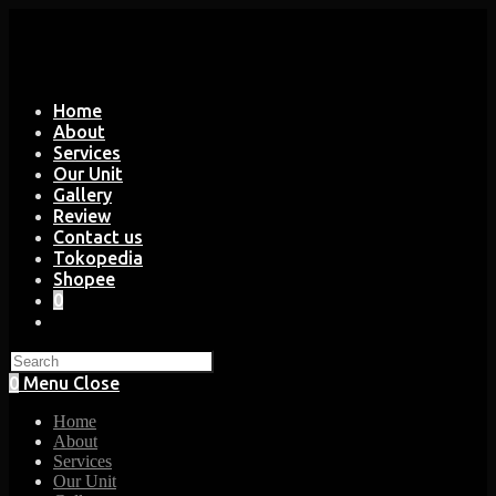
Skip
to
content
Home
About
Services
Our Unit
Gallery
Review
Contact us
Tokopedia
Shopee
0
Toggle
website
search
0
Menu
Close
Home
About
Services
Our Unit