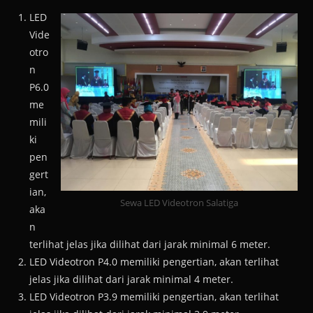
LED
Vide
otro
n
P6.0
me
mili
ki
pen
gert
ian,
Sewa LED Videotron Salatiga
aka
n
terlihat jelas jika dilihat dari jarak minimal 6 meter.
LED Videotron P4.0 memiliki pengertian, akan terlihat
jelas jika dilihat dari jarak minimal 4 meter.
LED Videotron P3.9 memiliki pengertian, akan terlihat