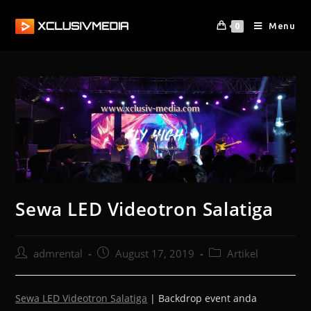
Menu
0
Sewa LED Videotron Salatiga
admrental
August 17, 2019
Artikel
Sewa LED Videotron Salatiga
| Backdrop event anda