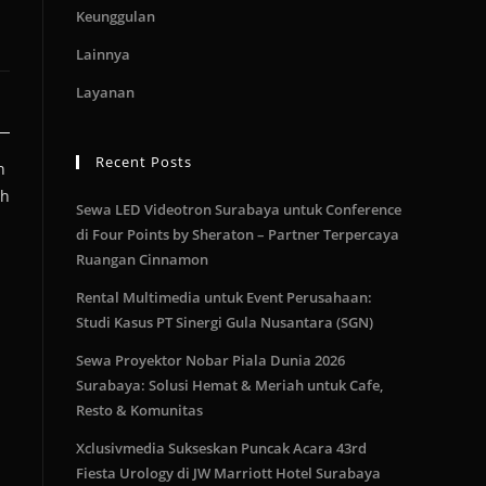
Keunggulan
Lainnya
Layanan
Recent Posts
n
ih
Sewa LED Videotron Surabaya untuk Conference
di Four Points by Sheraton – Partner Terpercaya
Ruangan Cinnamon
Rental Multimedia untuk Event Perusahaan:
a
Studi Kasus PT Sinergi Gula Nusantara (SGN)
Sewa Proyektor Nobar Piala Dunia 2026
Surabaya: Solusi Hemat & Meriah untuk Cafe,
Resto & Komunitas
Xclusivmedia Sukseskan Puncak Acara 43rd
Fiesta Urology di JW Marriott Hotel Surabaya