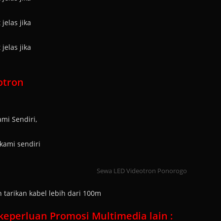
jelas jika
jelas jika
otron
mi Sendiri,
kami sendiri
Sewa LED Videotron Ponorogo
arikan kabel lebih dari 100m
eperluan Promosi Multimedia lain :