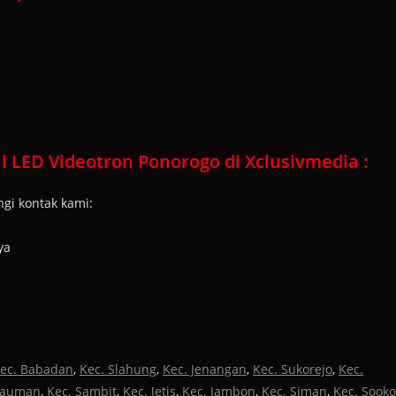
 LED Videotron Ponorogo di Xclusivmedia :
gi kontak kami:
ya
ec. Babadan
,
Kec. Slahung
,
Kec. Jenangan
,
Kec. Sukorejo
,
Kec.
Kauman
,
Kec. Sambit
,
Kec. Jetis
,
Kec. Jambon
,
Kec. Siman
,
Kec. Sooko