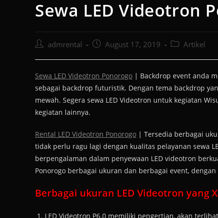
Sewa LED Videotron 
admrental
August 17, 2019
Artikel
Sewa LED Videotron Ponorogo
| Backdrop event anda me
sebagai backdrop futuristik. Dengan tema backdrop yan
mewah. Segera sewa LED Videotron untuk kegiatan Wis
kegiatan lainnya.
Rental LED Videotron Ponorogo
| Tersedia berbagai uku
tidak perlu ragu lagi dengan kualitas pelayanan sewa L
berpengalaman dalam penyewaan LED videotron berkuali
Ponorogo berbagai ukuran dan berbagai event, denga
Berbagai ukuran LED Videotron yang Xc
LED Videotron P6.0 memiliki pengertian, akan terlihat 