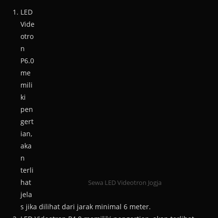
LED
Vide
otro
n
P6.0
me
mili
ki
pen
gert
ian,
aka
n
terli
hat
Sewa LED Videotron Jogja
jela
s jika dilihat dari jarak minimal 6 meter.