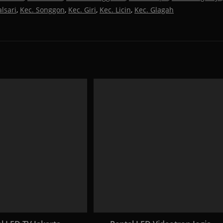
lsari
,
Kec. Songgon
,
Kec. Giri
,
Kec. Licin
,
Kec. Glagah