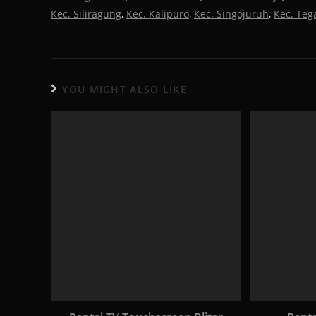
Kec. Siliragung
,
Kec. Kalipuro
,
Kec. Singojuruh
,
Kec. Tega
YOU MIGHT ALSO LIKE