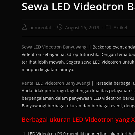
Sewa LED Videotron 
admrental
August 16, 2019
Artikel
Sewa LED Videotron Banyuwangi
| Backdrop event anda
Videotron sebagai backdrop futuristik. Dengan tema b
terlihat lebih mewah. Segera sewa LED Videotron untuk
maupun kegiatan lainnya.
Rental LED Videotron Banyuwangi
| Tersedia berbagai 
Anda tidak perlu ragu lagi dengan kualitas pelayanan 
berpengalaman dalam penyewaan LED videotron berkuali
Banyuwangi berbagai ukuran dan berbagai event, den
Berbagai ukuran LED Videotron yang Xc
LED Videotron P6.0 memiliki pengertian, akan terlihat 