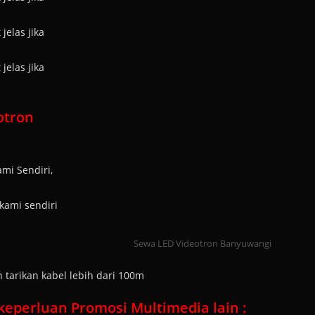
jelas jika
jelas jika
otron
mi Sendiri,
kami sendiri
Sewa LED Videotron Banyuwangi
arikan kabel lebih dari 100m
eperluan Promosi Multimedia lain :