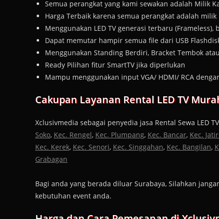
Semua perangkat yang kami sewakan adalah Milik Kam
Harga Terbaik karena semua perangkat adalah milik 
Menggunakan LED TV generasi terbaru (Frameless), 
Dapat memutar hampir semua file dari USB Flashdis
Menggunakan Standing Berdiri, Bracket Tembok ata
Ready Pilihan fitur SmartTV jika diperlukan
Mampu menggunakan input VGA/ HDMI/ RCA dengan t
Cakupan Layanan Rental LED TV Mura
Xclusivmedia sebagai penyedia jasa Rental Sewa LED T
Soko
,
Kec. Rengel
,
Kec. Plumpang
,
Kec. Bancar
,
Kec. Jati
Kec. Kerek
,
Kec. Senori
,
Kec. Singgahan
,
Kec. Bangilan
,
K
Grabagan
Bagi anda yang berada diluar Surabaya, Silahkan ja
kebutuhan event anda.
Harga dan Cara Pemesanan di Xclusiv