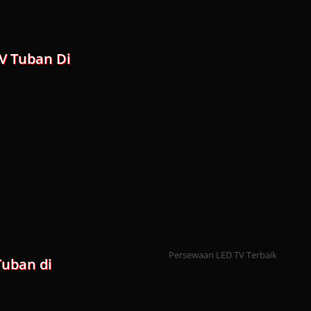
TV Tuban Di
Persewaan LED TV Terbaik
Tuban di