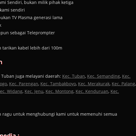
i Sendiri, bukan milik pihak ketiga
kami sendiri
bukan TV Plasma generasi lama
k
upun sebagai Teleprompter
arikan kabel lebih dari 100m
h
V Tuban juga melayani daerah:
Kec. Tuban
,
Kec. Semanding
,
Kec.
rogo
,
Kec. Parengan
,
Kec. Tambakboyo
,
Kec. Merakurak
,
Kec. Palang
,
ec. Widang
,
Kec. Jenu
,
Kec. Montong
,
Kec. Kenduruan
,
Kec.
ngan ragu untuk menghubungi kami untuk memenuhi semua
media :