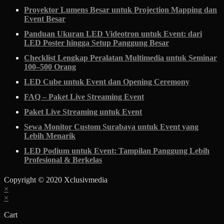
Proyektor Lumens Besar untuk Projection Mapping dan
Event Besar
Panduan Ukuran LED Videotron untuk Event: dari
LED Poster hingga Setup Panggung Besar
Checklist Lengkap Peralatan Multimedia untuk Seminar
100–500 Orang
LED Cube untuk Event dan Opening Ceremony
FAQ – Paket Live Streaming Event
Paket Live Streaming untuk Event
Sewa Monitor Custom Surabaya untuk Event yang
Lebih Menarik
LED Podium untuk Event: Tampilan Panggung Lebih
Profesional & Berkelas
Copyright © 2020 Xclusivmedia
Scroll
×
×
Up
Cart