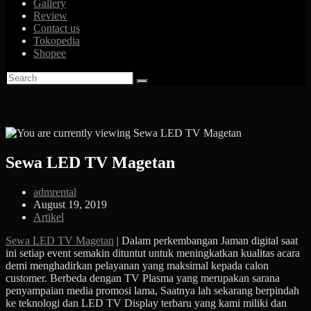
Gallery
Review
Contact us
Tokopedia
Shopee
Sewa LED TV Magetan
Post
admrental
author:
Post
August 19, 2019
published:
Post
Artikel
category:
Sewa LED TV Magetan
| Dalam perkembangan Jaman digital saat
ini setiap event semakin dituntut untuk meningkatkan kualitas acara
demi menghadirkan pelayanan yang maksimal kepada calon
customer. Berbeda dengan TV Plasma yang merupakan sarana
penyampaian media promosi lama, Saatnya lah sekarang berpindah
ke teknologi dan LED TV Display terbaru yang kami miliki dan