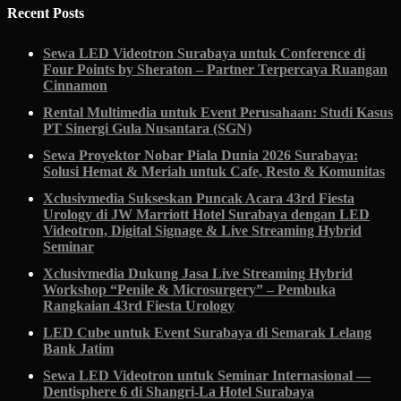
Recent Posts
Sewa LED Videotron Surabaya untuk Conference di
Four Points by Sheraton – Partner Terpercaya Ruangan
Cinnamon
Rental Multimedia untuk Event Perusahaan: Studi Kasus
PT Sinergi Gula Nusantara (SGN)
Sewa Proyektor Nobar Piala Dunia 2026 Surabaya:
Solusi Hemat & Meriah untuk Cafe, Resto & Komunitas
Xclusivmedia Sukseskan Puncak Acara 43rd Fiesta
Urology di JW Marriott Hotel Surabaya dengan LED
Videotron, Digital Signage & Live Streaming Hybrid
Seminar
Xclusivmedia Dukung Jasa Live Streaming Hybrid
Workshop “Penile & Microsurgery” – Pembuka
Rangkaian 43rd Fiesta Urology
LED Cube untuk Event Surabaya di Semarak Lelang
Bank Jatim
Sewa LED Videotron untuk Seminar Internasional —
Dentisphere 6 di Shangri-La Hotel Surabaya