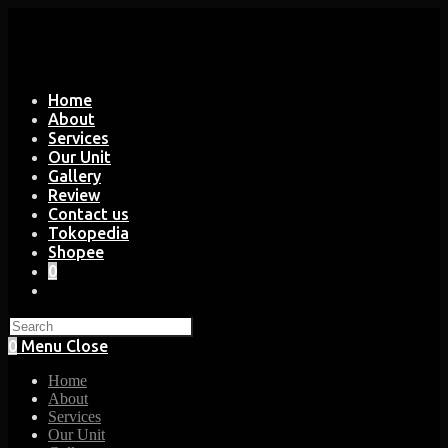
Skip
to
content
Home
About
Services
Our Unit
Gallery
Review
Contact us
Tokopedia
Shopee
0
Toggle
website
search
0
Menu
Close
Home
About
Services
Our Unit