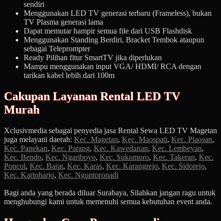
sendiri
Menggunakan LED TV generasi terbaru (Frameless), bukan
TV Plasma generasi lama
Dapat memutar hampir semua file dari USB Flashdisk
Menggunakan Standing Berdiri, Bracket Tembok ataupun
sebagai Teleprompter
Ready Pilihan fitur SmartTV jika diperlukan
Mampu menggunakan input VGA/ HDMI/ RCA dengan
tarikan kabel lebih dari 100m
Cakupan Layanan Rental LED TV
Murah
Xclusivmedia sebagai penyedia jasa Rental Sewa LED TV Magetan
juga melayani daerah:
Kec. Magetan
,
Kec. Maospati
,
Kec. Plaosan
,
Kec. Panekan
,
Kec. Parang
,
Kec. Kawedanan
,
Kec. Lembeyan
,
Kec. Bendo
,
Kec. Ngariboyo
,
Kec. Sukomoro
,
Kec. Takeran
,
Kec.
Poncol
,
Kec. Barat
,
Kec. Karas
,
Kec. Karangrejo
,
Kec. Sidorejo
,
Kec. Kartoharjo
,
Kec. Nguntoronadi
Bagi anda yang berada diluar Surabaya, Silahkan jangan ragu untuk
menghubungi kami untuk memenuhi semua kebutuhan event anda.