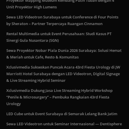
Proyektor Mapping Museum Kembang Putih Tuban dengan 4
Unit Proyektor High Lumens
Sewa LED Videotron Surabaya untuk Conference di Four Points
by Sheraton – Partner Terpercaya Ruangan Cinnamon
Rental Multimedia untuk Event Perusahaan: Studi Kasus PT
Sinergi Gula Nusantara (SGN)
Sewa Proyektor Nobar Piala Dunia 2026 Surabaya: Solusi Hemat
& Meriah untuk Cafe, Resto & Komunitas
Xclusivmedia Sukseskan Puncak Acara 43rd Fiesta Urology di JW
Marriott Hotel Surabaya dengan LED Videotron, Digital Signage
& Live Streaming Hybrid Seminar
Xclusivmedia Dukung Jasa Live Streaming Hybrid Workshop
“Penile & Microsurgery” – Pembuka Rangkaian 43rd Fiesta
Urology
LED Cube untuk Event Surabaya di Semarak Lelang Bank Jatim
Sewa LED Videotron untuk Seminar Internasional — Dentisphere