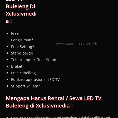
Buleleng Di
Xclusivmedi
a :
Free
Pengiriman*
Persewaan LED TV Terbaik
Free Setting*
Stand berdiri
Teleprompter Floor Stand
Braket
Free cabelling
Edukasi operasional LED TV
Support 24 jam*
Mengapa Harus Rental / Sewa LED TV
Buleleng di Xclusivmedia :
Semua perangkat yang kami sewakan adalah Milik Kami