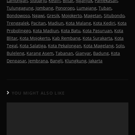
Lamongan
,
Sidoarjo
,
Kediri
,
Blitar
,
Nganjuk
,
Pamekasan
,
Tulungagung
,
Jombang
,
Ponorogo
,
Lumajang
,
Tuban
,
Bondowoso
,
Ngawi
,
Gresik
,
Mojokerto
,
Magetan
,
Situbondo
,
Trenggalek
,
Pacitan
,
Madiun
,
Kota Malang
,
Kota Kediri
,
Kota
Probolinggo
,
Kota Madiun
,
Kota Batu
,
Kota Pasuruan
,
Kota
Blitar
,
Kota Mojokerto
,
Kab Rembang
,
Kota Surakarta
,
Kota
Tegal
,
Kota Salatiga
,
Kota Pekalongan
,
Kota Magelang
,
Solo
,
Buleleng
,
Karang Asem
,
Tabanan
,
Gianyar
,
Badung
,
Kota
Denpasar
,
Jembrana
,
Bangli
,
Klungkung
,
Jakarta
YOU MIGHT ALSO LIKE