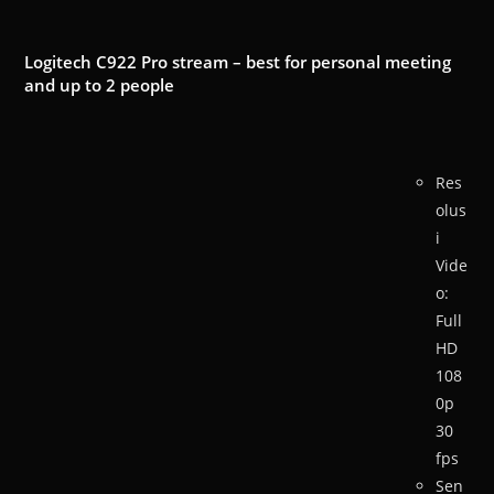
Logitech C922 Pro stream – best for personal meeting
and up to 2 people
Res
olus
i
Vide
o:
Full
HD
108
0p
30
fps
Sen