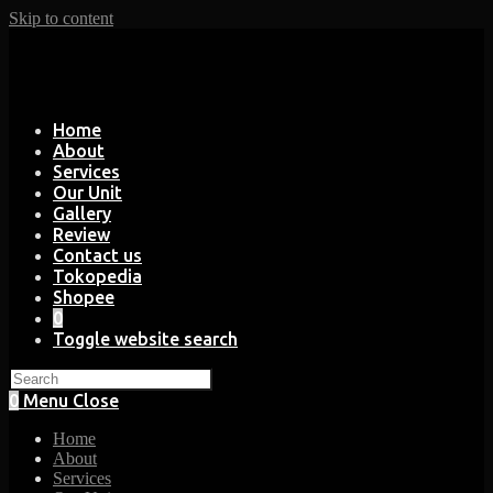
Skip to content
Home
About
Services
Our Unit
Gallery
Review
Contact us
Tokopedia
Shopee
0
Toggle website search
0
Menu
Close
Home
About
Services