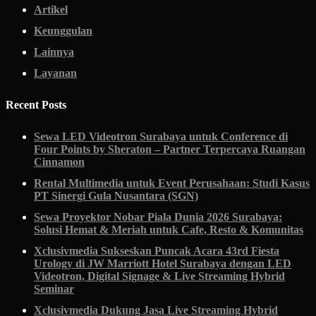
Artikel
Keunggulan
Lainnya
Layanan
Recent Posts
Sewa LED Videotron Surabaya untuk Conference di
Four Points by Sheraton – Partner Terpercaya Ruangan
Cinnamon
Rental Multimedia untuk Event Perusahaan: Studi Kasus
PT Sinergi Gula Nusantara (SGN)
Sewa Proyektor Nobar Piala Dunia 2026 Surabaya:
Solusi Hemat & Meriah untuk Cafe, Resto & Komunitas
Xclusivmedia Sukseskan Puncak Acara 43rd Fiesta
Urology di JW Marriott Hotel Surabaya dengan LED
Videotron, Digital Signage & Live Streaming Hybrid
Seminar
Xclusivmedia Dukung Jasa Live Streaming Hybrid