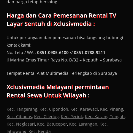
dan harga tetap bersaing.
Harga dan Cara Pemesanan
Rental TV
Layar Sentuh
di Xclusivmedia :
Untuk pertanyaan dan pemesanan bisa langsung hubungi
kontak kami:
No. Telp / WA :
0851-0905-6100
//
0851-0788-9211
Jl Marina Emas Timur Raya No. D/32 – Keputih – Surabaya
Tempat Rental Alat Multimedia Terlengkap di Surabaya
Xclusivmedia Melayani permintaan
Rental Sewa Untuk Wilayah :
Kec. Tangerang
,
Kec. Cipondoh
,
Kec. Karawaci
,
Kec. Pinang
,
Kec. Cibodas
,
Kec. Ciledug
,
Kec. Periuk
,
Kec. Karang Tengah
,
Kec. Neglasari
,
Kec. Batuceper
,
Kec. Larangan
,
Kec.
Jatiuwung
,
Kec. Benda