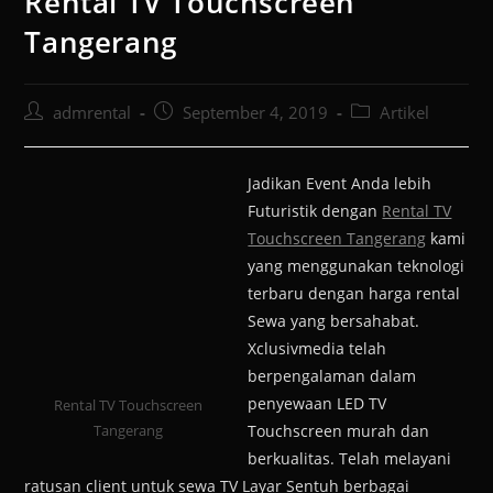
Rental TV Touchscreen
Tangerang
admrental
September 4, 2019
Artikel
Jadikan Event Anda lebih
Futuristik dengan
Rental TV
Touchscreen Tangerang
kami
yang menggunakan teknologi
terbaru dengan harga rental
Sewa yang bersahabat.
Xclusivmedia telah
berpengalaman dalam
penyewaan LED TV
Rental TV Touchscreen
Tangerang
Touchscreen murah dan
berkualitas. Telah melayani
ratusan client untuk sewa TV Layar Sentuh berbagai