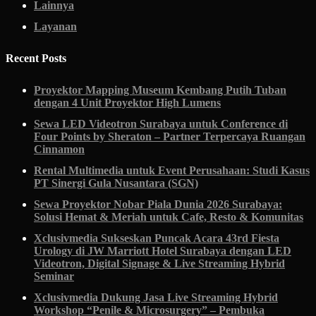
Lainnya
Layanan
Recent Posts
Proyektor Mapping Museum Kembang Putih Tuban
dengan 4 Unit Proyektor High Lumens
Sewa LED Videotron Surabaya untuk Conference di
Four Points by Sheraton – Partner Terpercaya Ruangan
Cinnamon
Rental Multimedia untuk Event Perusahaan: Studi Kasus
PT Sinergi Gula Nusantara (SGN)
Sewa Proyektor Nobar Piala Dunia 2026 Surabaya:
Solusi Hemat & Meriah untuk Cafe, Resto & Komunitas
Xclusivmedia Sukseskan Puncak Acara 43rd Fiesta
Urology di JW Marriott Hotel Surabaya dengan LED
Videotron, Digital Signage & Live Streaming Hybrid
Seminar
Xclusivmedia Dukung Jasa Live Streaming Hybrid
Workshop “Penile & Microsurgery” – Pembuka