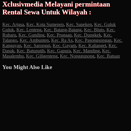
Xclusivmedia Melayani permintaan
Rental Sewa Untuk Wilayah :
Kec. Arjasa
,
Kec. Kota Sumenep
,
Kec. Sapeken
,
Kec. Guluk
Guluk
,
Kec. Lenteng
,
Kec. Batang-Batang
,
Kec. Bluto
,
Kec.
Rubaru
,
Kec. Ganding
,
Kec. Pragaan
,
Kec. Dungkek
,
Kec.
Talango
,
Kec. Ambunten
,
Kec. Ra As
,
Kec. Pasongsongan
,
Kec.
Kangayan
,
Kec. Saronggi
,
Kec. Gayam
,
Kec. Kalianget
,
Kec.
Dasuk
,
Kec. Batuputih
,
Kec. Gapura
,
Kec. Manding
,
Kec.
Masalembu
,
Kec. Giligenteng
,
Kec. Nonggunong
,
Kec. Batuan
You Might Also Like