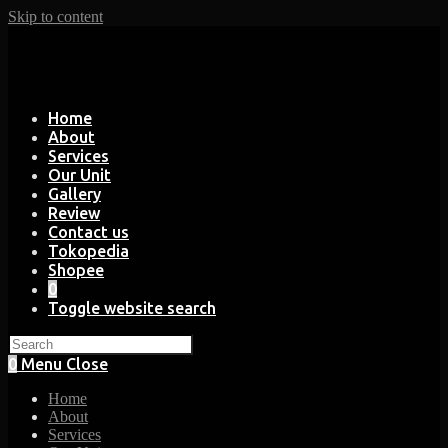
Skip to content
Home
About
Services
Our Unit
Gallery
Review
Contact us
Tokopedia
Shopee
0
Toggle website search
0
Menu
Close
Home
About
Services