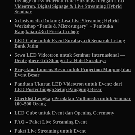
Urology di JW Marriott Hotel Surabaya dengan LED
Videotron, Digital Signage & Live Streaming Hybrid
Seminar
Xclusivmedia Dukung Jasa Live Streaming Hybrid
Workshop “Penile & Microsurgery” – Pembuka
Rangkaian 43rd Fiesta Urology
LED Cube untuk Event Surabaya di Semarak Lelang
Bank Jatim
Sewa LED Videotron untuk Seminar Internasional —
Dentisphere 6 di Shangri-La Hotel Surabaya
Proyektor Lumens Besar untuk Projection Mapping dan
Event Besar
Panduan Ukuran LED Videotron untuk Event: dari
LED Poster hingga Setup Panggung Besar
Checklist Lengkap Peralatan Multimedia untuk Seminar
100–500 Orang
LED Cube untuk Event dan Opening Ceremony
FAQ – Paket Live Streaming Event
Paket Live Streaming untuk Event