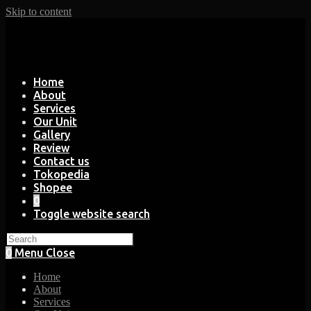
Skip to content
Home
About
Services
Our Unit
Gallery
Review
Contact us
Tokopedia
Shopee
0
Toggle website search
0
Menu
Close
Home
About
Services