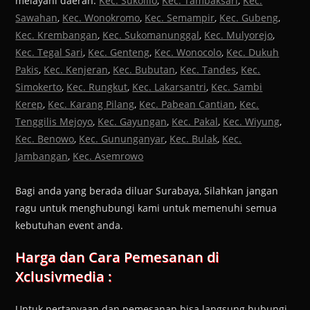
melayani daerah:
Kec. Sukolilo
,
Kec. Tambaksari
,
Kec.
Sawahan
,
Kec. Wonokromo
,
Kec. Semampir
,
Kec. Gubeng
,
Kec. Krembangan
,
Kec. Sukomanunggal
,
Kec. Mulyorejo
,
Kec. Tegal Sari
,
Kec. Genteng
,
Kec. Wonocolo
,
Kec. Dukuh
Pakis
,
Kec. Kenjeran
,
Kec. Bubutan
,
Kec. Tandes
,
Kec.
Simokerto
,
Kec. Rungkut
,
Kec. Lakarsantri
,
Kec. Sambi
Kerep
,
Kec. Karang Pilang
,
Kec. Pabean Cantian
,
Kec.
Tenggilis Mejoyo
,
Kec. Gayungan
,
Kec. Pakal
,
Kec. Wiyung
,
Kec. Benowo
,
Kec. Gununganyar
,
Kec. Bulak
,
Kec.
Jambangan
,
Kec. Asemrowo
Bagi anda yang berada diluar Surabaya, Silahkan jangan
ragu untuk menghubungi kami untuk memenuhi semua
kebutuhan event anda.
Harga dan Cara Pemesanan di
Xclusivmedia :
Untuk pertanyaan dan pemesanan bisa langsung hubungi