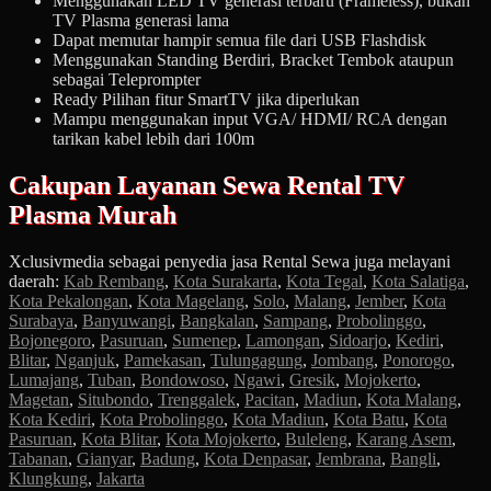
Menggunakan LED TV generasi terbaru (Frameless), bukan
TV Plasma generasi lama
Dapat memutar hampir semua file dari USB Flashdisk
Menggunakan Standing Berdiri, Bracket Tembok ataupun
sebagai Teleprompter
Ready Pilihan fitur SmartTV jika diperlukan
Mampu menggunakan input VGA/ HDMI/ RCA dengan
tarikan kabel lebih dari 100m
Cakupan Layanan Sewa Rental TV
Plasma Murah
Xclusivmedia sebagai penyedia jasa Rental Sewa juga melayani
daerah:
Kab Rembang
,
Kota Surakarta
,
Kota Tegal
,
Kota Salatiga
,
Kota Pekalongan
,
Kota Magelang
,
Solo
,
Malang
,
Jember
,
Kota
Surabaya
,
Banyuwangi
,
Bangkalan
,
Sampang
,
Probolinggo
,
Bojonegoro
,
Pasuruan
,
Sumenep
,
Lamongan
,
Sidoarjo
,
Kediri
,
Blitar
,
Nganjuk
,
Pamekasan
,
Tulungagung
,
Jombang
,
Ponorogo
,
Lumajang
,
Tuban
,
Bondowoso
,
Ngawi
,
Gresik
,
Mojokerto
,
Magetan
,
Situbondo
,
Trenggalek
,
Pacitan
,
Madiun
,
Kota Malang
,
Kota Kediri
,
Kota Probolinggo
,
Kota Madiun
,
Kota Batu
,
Kota
Pasuruan
,
Kota Blitar
,
Kota Mojokerto
,
Buleleng
,
Karang Asem
,
Tabanan
,
Gianyar
,
Badung
,
Kota Denpasar
,
Jembrana
,
Bangli
,
Klungkung
,
Jakarta