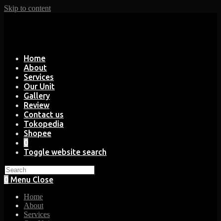
Skip to content
Home
About
Services
Our Unit
Gallery
Review
Contact us
Tokopedia
Shopee
0
Toggle website search
0
Menu
Close
Home
About
Services