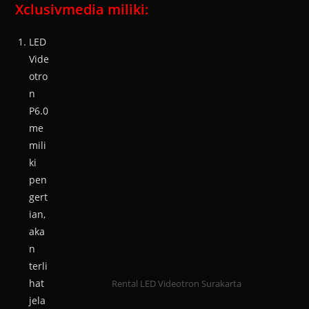
Xclusivmedia miliki:
LED
Vide
otro
n
P6.0
me
mili
ki
pen
gert
ian,
aka
n
terli
hat
Rental LED Videotron Surakarta
jela