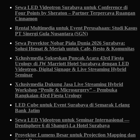
Sewa LED Videotron Surabaya untuk Conference di
Four Points by Sheraton – Partner Terpercaya Ruangan
Cinnamon
Rental Multimedia untuk Event Perusahaan: Studi Kasus
PT Sinergi Gula Nusantara (SGN)
Sewa Proyektor Nobar Piala Dunia 2026 Surabaya:
Solusi Hemat & Meriah untuk Cafe, Resto & Komunitas
Xclusivmedia Sukseskan Puncak Acara 43rd Fiesta
Urology di JW Marriott Hotel Surabaya dengan LED
Videotron, Digital Signage & Live Streaming Hybrid
Seminar
Xclusivmedia Dukung Jasa Live Streaming Hybrid
Workshop “Penile & Microsurgery” – Pembuka
Rangkaian 43rd Fiesta Urology
LED Cube untuk Event Surabaya di Semarak Lelang
Bank Jatim
Sewa LED Videotron untuk Seminar Internasional —
Dentisphere 6 di Shangri-La Hotel Surabaya
Proyektor Lumens Besar untuk Projection Mapping dan