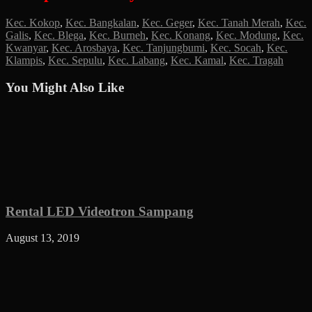
Kec. Kokop
,
Kec. Bangkalan
,
Kec. Geger
,
Kec. Tanah Merah
,
Kec.
Galis
,
Kec. Blega
,
Kec. Burneh
,
Kec. Konang
,
Kec. Modung
,
Kec.
Kwanyar
,
Kec. Arosbaya
,
Kec. Tanjungbumi
,
Kec. Socah
,
Kec.
Klampis
,
Kec. Sepulu
,
Kec. Labang
,
Kec. Kamal
,
Kec. Tragah
You Might Also Like
Rental LED Videotron Sampang
August 13, 2019