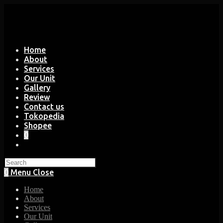
Skip
to
content
Home
About
Services
Our Unit
Gallery
Review
Contact us
Tokopedia
Shopee
0
Toggle
website
search
0
Menu
Close
Home
About
Services
Our Unit