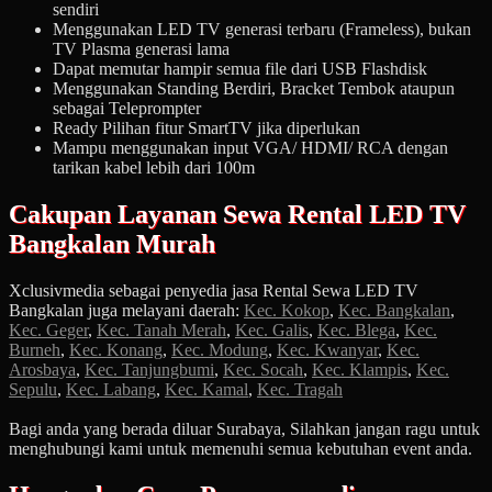
sendiri
Menggunakan LED TV generasi terbaru (Frameless), bukan
TV Plasma generasi lama
Dapat memutar hampir semua file dari USB Flashdisk
Menggunakan Standing Berdiri, Bracket Tembok ataupun
sebagai Teleprompter
Ready Pilihan fitur SmartTV jika diperlukan
Mampu menggunakan input VGA/ HDMI/ RCA dengan
tarikan kabel lebih dari 100m
Cakupan Layanan Sewa Rental LED TV
Bangkalan Murah
Xclusivmedia sebagai penyedia jasa Rental Sewa LED TV
Bangkalan juga melayani daerah:
Kec. Kokop
,
Kec. Bangkalan
,
Kec. Geger
,
Kec. Tanah Merah
,
Kec. Galis
,
Kec. Blega
,
Kec.
Burneh
,
Kec. Konang
,
Kec. Modung
,
Kec. Kwanyar
,
Kec.
Arosbaya
,
Kec. Tanjungbumi
,
Kec. Socah
,
Kec. Klampis
,
Kec.
Sepulu
,
Kec. Labang
,
Kec. Kamal
,
Kec. Tragah
Bagi anda yang berada diluar Surabaya, Silahkan jangan ragu untuk
menghubungi kami untuk memenuhi semua kebutuhan event anda.