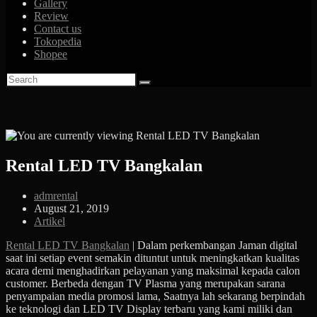
Gallery
Review
Contact us
Tokopedia
Shopee
Rental LED TV Bangkalan
Post
admrental
author:
Post
August 21, 2019
published:
Post
Artikel
category:
Rental LED TV Bangkalan
| Dalam perkembangan Jaman digital
saat ini setiap event semakin dituntut untuk meningkatkan kualitas
acara demi menghadirkan pelayanan yang maksimal kepada calon
customer. Berbeda dengan TV Plasma yang merupakan sarana
penyampaian media promosi lama, Saatnya lah sekarang berpindah
ke teknologi dan LED TV Display terbaru yang kami miliki dan