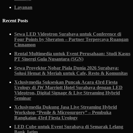
Layanan
Recent Posts
Sewa LED Videotron Surabaya untuk Conference di
Four Points by Sheraton – Partner Terpercaya Ruangan
Cinnamon
Rental Multimedia untuk Event Perusahaan: Studi Kasus
PT Sinergi Gula Nusantara (SGN)
Sewa Proyektor Nobar Piala Dunia 2026 Surabaya:
Solusi Hemat & Meriah untuk Cafe, Resto & Komunitas
Xclusivmedia Sukseskan Puncak Acara 43rd Fiesta
Urology di JW Marriott Hotel Surabaya dengan LED
Videotron, Digital Signage & Live Streaming Hybrid
Seminar
Xclusivmedia Dukung Jasa Live Streaming Hybrid
Workshop “Penile & Microsurgery” – Pembuka
Rangkaian 43rd Fiesta Urology
LED Cube untuk Event Surabaya di Semarak Lelang
Bank Jatim