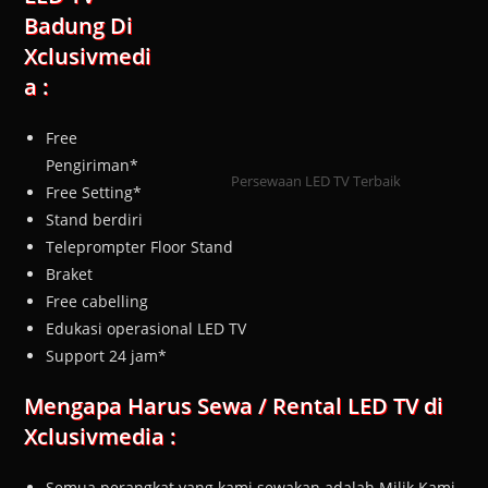
Badung Di
Xclusivmedi
a :
Free
Pengiriman*
Persewaan LED TV Terbaik
Free Setting*
Stand berdiri
Teleprompter Floor Stand
Braket
Free cabelling
Edukasi operasional LED TV
Support 24 jam*
Mengapa Harus Sewa / Rental LED TV di
Xclusivmedia :
Semua perangkat yang kami sewakan adalah Milik Kami