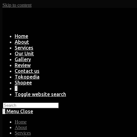
Skip to content
Home
About
Services
Our Unit
Gallery
Review
Contact us
Tokopedia
Shopee
0
Toggle website search
0
Menu
Close
Home
About
Services