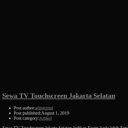
Sewa TV Touchscreen Jakarta Selatan
Post author:
admrental
Post published:
August 1, 2019
Post category:
Artikel
Sewa TV Touchscreen Jakarta Selatan Jadikan Event Anda lebih Futu