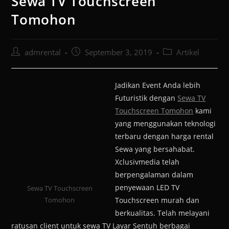
Sewa TV Touchscreen
Tomohon
admrental
September 3, 2019
Artikel
Jadikan Event Anda lebih
Futuristik dengan
Sewa TV
Touchscreen Tomohon
kami
yang menggunakan teknologi
terbaru dengan harga rental
Sewa yang bersahabat.
Xclusivmedia telah
berpengalaman dalam
penyewaan LED TV
Sewa TV Touchscreen
Tomohon
Touchscreen murah dan
berkualitas. Telah melayani
ratusan client untuk sewa TV Layar Sentuh berbagai