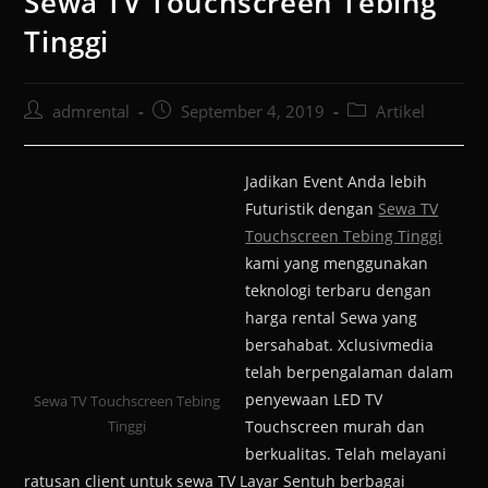
Sewa TV Touchscreen Tebing
Tinggi
admrental
September 4, 2019
Artikel
Jadikan Event Anda lebih
Futuristik dengan
Sewa TV
Touchscreen Tebing Tinggi
kami yang menggunakan
teknologi terbaru dengan
harga rental Sewa yang
bersahabat. Xclusivmedia
telah berpengalaman dalam
penyewaan LED TV
Sewa TV Touchscreen Tebing
Tinggi
Touchscreen murah dan
berkualitas. Telah melayani
ratusan client untuk sewa TV Layar Sentuh berbagai