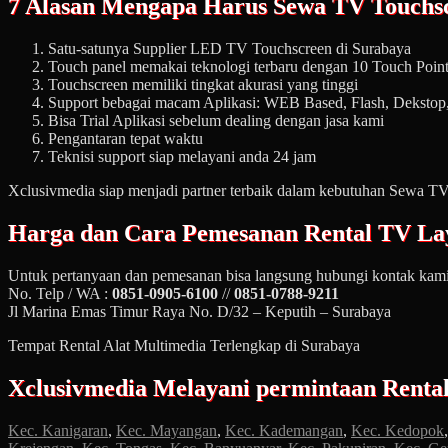
7 Alasan Mengapa Harus Sewa TV Touchsc
Satu-satunya Supplier LED TV Touchscreen di Surabaya
Touch panel memakai teknologi terbaru dengan 10 Touch Poin
Touchscreen memiliki tingkat akurasi yang tinggi
Support bebagai macam Aplikasi: WEB Based, Flash, Deksto
Bisa Trial Aplikasi sebelum dealing dengan jasa kami
Pengantaran tepat waktu
Teknisi support siap melayani anda 24 jam
Xclusivmedia siap menjadi partner terbaik dalam kebutuhan Sewa TV 
Harga dan Cara Pemesanan
Rental TV La
Untuk pertanyaan dan pemesanan bisa langsung hubungi kontak kami
No. Telp / WA :
0851-0905-6100
//
0851-0788-9211
Jl Marina Emas Timur Raya No. D/32 – Keputih – Surabaya
Tempat Rental Alat Multimedia Terlengkap di Surabaya
Xclusivmedia Melayani permintaan Renta
Kec. Kanigaran
,
Kec. Mayangan
,
Kec. Kademangan
,
Kec. Kedopok