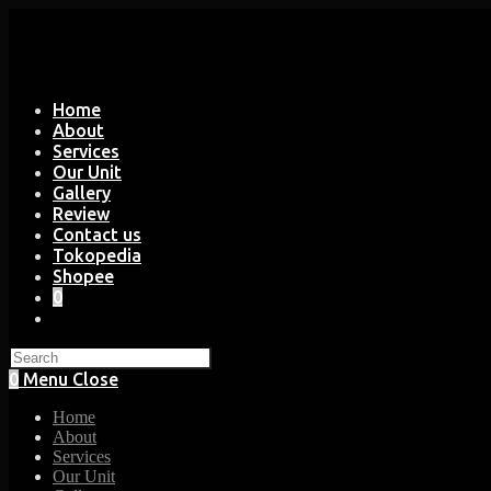
Skip
to
content
Home
About
Services
Our Unit
Gallery
Review
Contact us
Tokopedia
Shopee
0
Toggle
website
search
0
Menu
Close
Home
About
Services
Our Unit