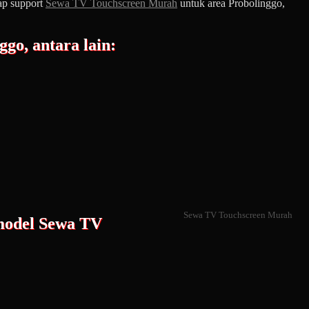
iap support
Sewa TV Touchscreen Murah
untuk area Probolinggo,
go, antara lain:
Sewa TV Touchscreen Murah
 model Sewa TV