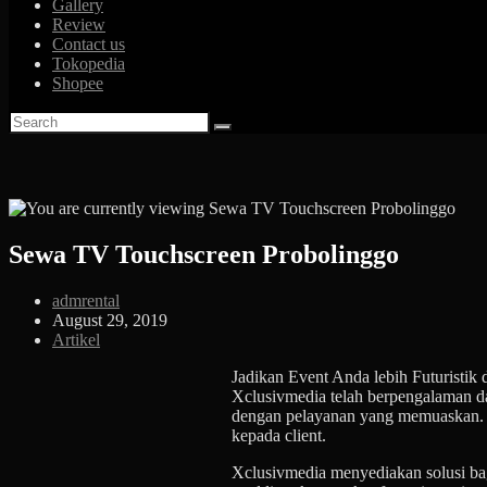
Gallery
Review
Contact us
Tokopedia
Shopee
Sewa TV Touchscreen Probolinggo
Post
admrental
author:
Post
August 29, 2019
published:
Post
Artikel
category:
Jadikan Event Anda lebih Futuristik
Xclusivmedia telah berpengalaman d
dengan pelayanan yang memuaskan. K
kepada client.
Xclusivmedia menyediakan solusi ba