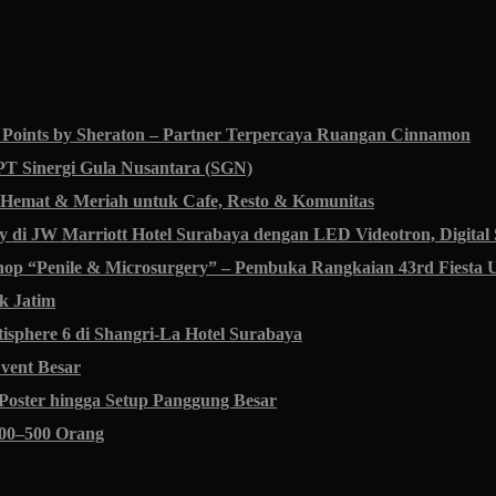
 Points by Sheraton – Partner Terpercaya Ruangan Cinnamon
PT Sinergi Gula Nusantara (SGN)
i Hemat & Meriah untuk Cafe, Resto & Komunitas
y di JW Marriott Hotel Surabaya dengan LED Videotron, Digital
op “Penile & Microsurgery” – Pembuka Rangkaian 43rd Fiesta 
k Jatim
sphere 6 di Shangri-La Hotel Surabaya
vent Besar
oster hingga Setup Panggung Besar
100–500 Orang