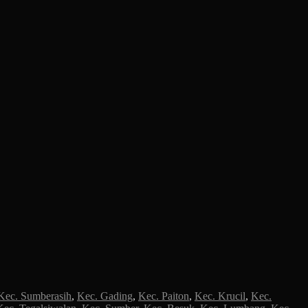
Kec. Sumberasih
,
Kec. Gading
,
Kec. Paiton
,
Kec. Krucil
,
Kec.