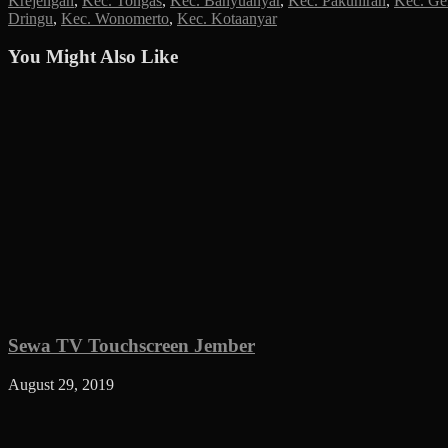
Krejengan
,
Kec. Tongas
,
Kec. Banyuanyar
,
Kec. Pakuniran
,
Kec. Ge
Dringu
,
Kec. Wonomerto
,
Kec. Kotaanyar
You Might Also Like
Sewa TV Touchscreen Jember
August 29, 2019