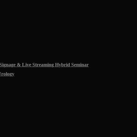
 Signage & Live Streaming Hybrid Seminar
Urology