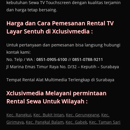
kebutuhan Sewa TV Touchscreen dengan kualitas terjamin
dan harga tetap bersaing.
Harga dan Cara Pemesanan
Rental TV
Layar Sentuh
di Xclusivmedia :
Untuk pertanyaan dan pemesanan bisa langsung hubungi
kontak kami:
No. Telp / WA :
0851-0905-6100
//
0851-0788-9211
Jl Marina Emas Timur Raya No. D/32 – Keputih – Surabaya
Tempat Rental Alat Multimedia Terlengkap di Surabaya
Xclusivmedia Melayani permintaan
Rental Sewa Untuk Wilayah :
Kec. Rangkui
,
Kec. Bukit Intan
,
Kec. Gerunggang
,
Kec.
Girimaya
,
Kec. Pangkal Balam
,
Kec. Gabek
,
Kec. Taman Sari