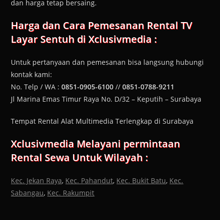
dan harga tetap bersaing.
Harga dan Cara Pemesanan
Rental TV
Layar Sentuh
di Xclusivmedia :
Untuk pertanyaan dan pemesanan bisa langsung hubungi
kontak kami:
No. Telp / WA :
0851-0905-6100
//
0851-0788-9211
Jl Marina Emas Timur Raya No. D/32 – Keputih – Surabaya
Tempat Rental Alat Multimedia Terlengkap di Surabaya
Xclusivmedia Melayani permintaan
Rental Sewa Untuk Wilayah :
Kec. Jekan Raya
,
Kec. Pahandut
,
Kec. Bukit Batu
,
Kec.
Sabangau
,
Kec. Rakumpit