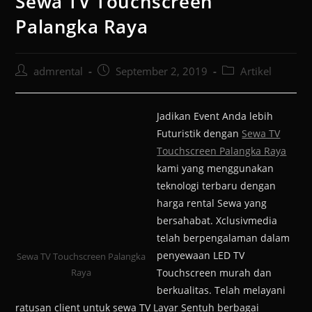
Sewa TV Touchscreen
Palangka Raya
admrental
September 2, 2019
Artikel
Jadikan Event Anda lebih
Futuristik dengan
Sewa TV
Touchscreen Palangka Raya
kami yang menggunakan
teknologi terbaru dengan
harga rental Sewa yang
bersahabat. Xclusivmedia
telah berpengalaman dalam
penyewaan LED TV
Sewa TV Touchscreen Palangka
Raya
Touchscreen murah dan
berkualitas. Telah melayani
ratusan client untuk sewa TV Layar Sentuh berbagai