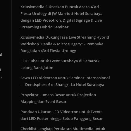
Xclusivmedia Sukseskan Puncak Acara 43rd
Fiesta Urology di JW Marriott Hotel Surabaya
dengan LED Videotron, Digital Signage & Live
Streaming Hybrid Seminar
Xclusivmedia Dukung Jasa Live Streaming Hybrid
Workshop “Penile & Microsurgery” – Pembuka
Rangkaian 43rd Fiesta Urology
al
LED Cube untuk Event Surabaya di Semarak
Lelang Bank Jatim
p
r,
Sewa LED Videotron untuk Seminar Internasional
— Dentisphere 6 di Shangri-La Hotel Surabaya
Proyektor Lumens Besar untuk Projection
Mapping dan Event Besar
Panduan Ukuran LED Videotron untuk Event:
dari LED Poster hingga Setup Panggung Besar
Checklist Lengkap Peralatan Multimedia untuk