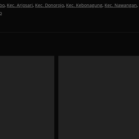
bo
,
Kec. Arjosari
,
Kec. Donorojo
,
Kec. Kebonagung
,
Kec. Nawangan
,
o