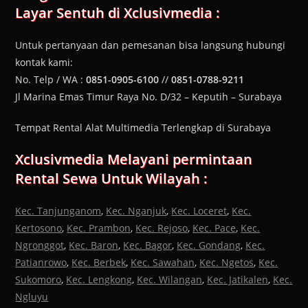
Layar Sentuh
di Xclusivmedia :
Untuk pertanyaan dan pemesanan bisa langsung hubungi
kontak kami:
No. Telp / WA :
0851-0905-6100
//
0851-0788-9211
Jl Marina Emas Timur Raya No. D/32 – Keputih – Surabaya
Tempat Rental Alat Multimedia Terlengkap di Surabaya
Xclusivmedia Melayani permintaan
Rental Sewa Untuk Wilayah :
Kec. Tanjunganom
,
Kec. Nganjuk
,
Kec. Loceret
,
Kec.
Kertosono
,
Kec. Prambon
,
Kec. Rejoso
,
Kec. Pace
,
Kec.
Ngronggot
,
Kec. Baron
,
Kec. Bagor
,
Kec. Gondang
,
Kec.
Patianrowo
,
Kec. Berbek
,
Kec. Sawahan
,
Kec. Ngetos
,
Kec.
Sukomoro
,
Kec. Lengkong
,
Kec. Wilangan
,
Kec. Jatikalen
,
Kec.
Ngluyu