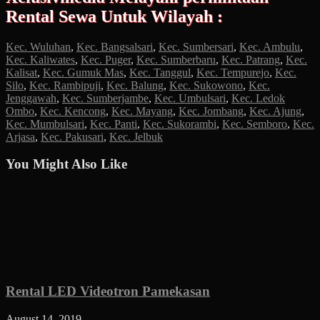
Rental Sewa Untuk Wilayah :
Kec. Wuluhan
,
Kec. Bangsalsari
,
Kec. Sumbersari
,
Kec. Ambulu
,
Kec. Kaliwates
,
Kec. Puger
,
Kec. Sumberbaru
,
Kec. Patrang
,
Kec.
Kalisat
,
Kec. Gumuk Mas
,
Kec. Tanggul
,
Kec. Tempurejo
,
Kec.
Silo
,
Kec. Rambipuji
,
Kec. Balung
,
Kec. Sukowono
,
Kec.
Jenggawah
,
Kec. Sumberjambe
,
Kec. Umbulsari
,
Kec. Ledok
Ombo
,
Kec. Kencong
,
Kec. Mayang
,
Kec. Jombang
,
Kec. Ajung
,
Kec. Mumbulsari
,
Kec. Panti
,
Kec. Sukorambi
,
Kec. Semboro
,
Kec.
Arjasa
,
Kec. Pakusari
,
Kec. Jelbuk
You Might Also Like
Rental LED Videotron Pamekasan
August 14, 2019