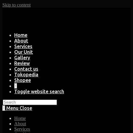
Skip to content
Home
About
Services
Our Unit
Gallery
Review
Contact us
Tokopedia
Shopee
0
Toggle website search
0
Menu
Close
Home
About
Services