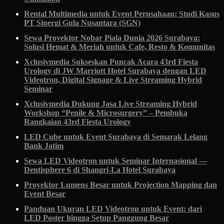
Rental Multimedia untuk Event Perusahaan: Studi Kasus
PT Sinergi Gula Nusantara (SGN)
Sewa Proyektor Nobar Piala Dunia 2026 Surabaya:
Solusi Hemat & Meriah untuk Cafe, Resto & Komunitas
Xclusivmedia Sukseskan Puncak Acara 43rd Fiesta
Urology di JW Marriott Hotel Surabaya dengan LED
Videotron, Digital Signage & Live Streaming Hybrid
Seminar
Xclusivmedia Dukung Jasa Live Streaming Hybrid
Workshop “Penile & Microsurgery” – Pembuka
Rangkaian 43rd Fiesta Urology
LED Cube untuk Event Surabaya di Semarak Lelang
Bank Jatim
Sewa LED Videotron untuk Seminar Internasional —
Dentisphere 6 di Shangri-La Hotel Surabaya
Proyektor Lumens Besar untuk Projection Mapping dan
Event Besar
Panduan Ukuran LED Videotron untuk Event: dari
LED Poster hingga Setup Panggung Besar