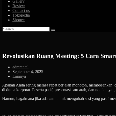
Gallery
Review
Contact us
Tokopedia
Shopee
Revolusikan Ruang Meeting: 5 Cara Smart
Post
admrental
author:
Post
September 4, 2025
published:
Post
Lainnya
category:
Apakah Anda sering merasa rapat berjalan monoton, membosankan, dan
di dunia korporat. Peserta pasif, presentasi satu arah, dan notulen ya
Namun, bagaimana jika ada cara untuk mengubah sesi yang pasif men