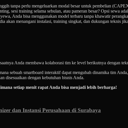
nggih tanpa perlu mengeluarkan modal besar untuk pembelian (CAPEX
ing, sesi training selama sebulan, atau pameran besar? Opsi sewa ad
ewa, Anda bisa menggunakan model terbaru tanpa khawatir perangka
dia akan menangani instalasi, training singkat, dan dukungan teknis jika
saatnya Anda membawa kolaborasi tim ke level berikutnya dengan tekn
imana sebuah smartboard interaktif dapat mengubah dinamika tim And
dan disesuaikan dengan kebutuhan bisnis Anda.
aimana setiap menit rapat Anda bisa menjadi lebih berharga!
nizer dan Instansi Perusahaan di Surabaya