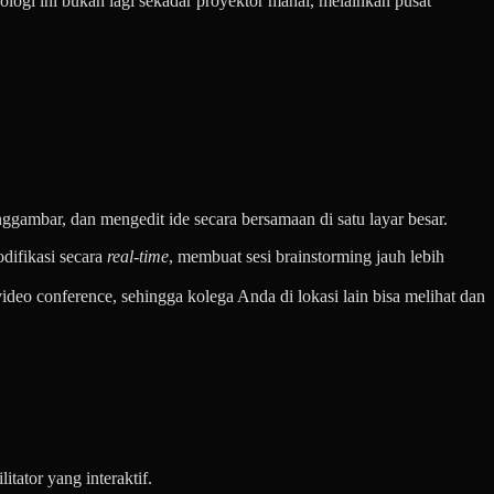
logi ini bukan lagi sekadar proyektor mahal, melainkan pusat
nggambar, dan mengedit ide secara bersamaan di satu layar besar.
difikasi secara
real-time
, membuat sesi brainstorming jauh lebih
deo conference, sehingga kolega Anda di lokasi lain bisa melihat dan
tator yang interaktif.