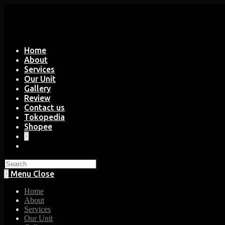
Skip
to
content
Home
About
Services
Our Unit
Gallery
Review
Contact us
Tokopedia
Shopee
0
Toggle
website
search
0
Menu
Close
Home
About
Services
Our Unit