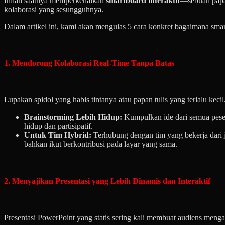
Inilah saatnya memperkenalkan
smartboard interaktif
—sebuah papan
kolaborasi yang sesungguhnya.
Dalam artikel ini, kami akan mengulas 5 cara konkret bagaimana smar
1. Mendorong Kolaborasi Real-Time Tanpa Batas
Lupakan spidol yang habis tintanya atau papan tulis yang terlalu keci
Brainstorming Lebih Hidup:
Kumpulkan ide dari semua pesert
hidup dan partisipatif.
Untuk Tim Hybrid:
Terhubung dengan tim yang bekerja dari ja
bahkan ikut berkontribusi pada layar yang sama.
2. Menyajikan Presentasi yang Lebih Dinamis dan Interaktif
Presentasi PowerPoint yang statis sering kali membuat audiens mengan