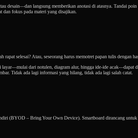
u desain—dan langsung memberikan anotasi di atasnya. Tandai poin pe
t dan fokus pada materi yang disajikan.
telah rapat selesai? Atau, seseorang harus memotret papan tulis dengan ha
i layar—mulai dari notulen, diagram alur, hingga ide-ide acak—dapat 
ar. Tidak ada lagi informasi yang hilang, tidak ada lagi salah catat.
endiri (BYOD – Bring Your Own Device). Smartboard dirancang untuk