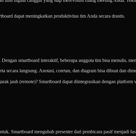
 tulis digital canggih yang siap merevolusi ruang meeting Anda. Tekno
tboard dapat meningkatkan produktivitas tim Anda secara drastis.
l. Dengan smartboard interaktif, beberapa anggota tim bisa menulis, me
a secara langsung. Anotasi, coretan, dan diagram bisa dibuat dan dimo
rak jauh (remote)? Smartboard dapat diintegrasikan dengan platform vi
tuk. Smartboard mengubah presenter dari pembicara pasif menjadi fasili